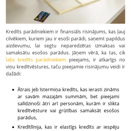
Kredīts parādniekiem ir finansiāls risinājums, kas ļauj
cilvēkiem, kuriem jau ir esoši parādi, saņemt papildus
aizdevumu, lai segtu neparedzētas izmaksas vai
samaksātu esošos parādus. Jāņem vērā, ka tas, cik
labs kredīts parādniekiem
pieejams, ir atkarīgs no
viņu kredītvēstures, taču pieejamie risinājumu veidi ir
dažādi:
Ātrais jeb īstermiņa kredīts, kas ierasti zināms
ar savām mazajām summām, bet pieejami
salīdzinoši ātri arī personām, kurām ir slikta
kredītvēsture vai grūtības samaksāt esošos
parādus,
Kredītlīnija, kas ir elastīgs kredīts ar iespēju