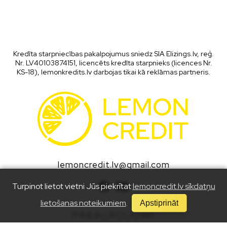
Kredīta starpniecības pakalpojumus sniedz SIA Elizings.lv, reģ.
Nr. LV40103874151, licencēts kredīta starpnieks (licences Nr.
KS-18), lemonkredits.lv darbojas tikai kā reklāmas partneris.
lemoncredit.lv@gmail.com
Turpinot lietot vietni Jūs piekrītat
lemoncredit.lv sīkdatņu
lietošanas noteikumiem
.
Apstiprināt
PAKALPOJUMI