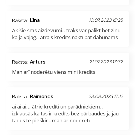
Raksta:
Līna
10.07.2023 15:25
Ak šie sms aizdevumi.. traks var palikt bet zinu
ka ja vajag.. ātrais kredīts naktī pat dabūnams
Raksta:
Artūrs
21.07.2023 17:32
Man arī noderētu viens mini kredīts
Raksta:
Raimonds
23.08.2023 17:12
ai ai ai... ātrie kredīti un parādniekiem..
izklausās ka tas ir kredīts bez pārbaudes ja jau
tādus te piešķir - man ar noderētu