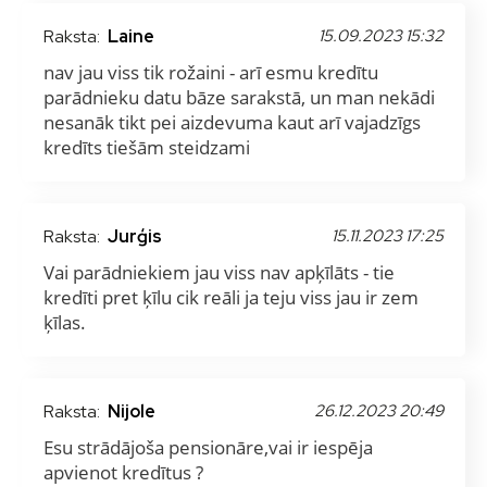
Raksta:
Laine
15.09.2023 15:32
nav jau viss tik rožaini - arī esmu kredītu
parādnieku datu bāze sarakstā, un man nekādi
nesanāk tikt pei aizdevuma kaut arī vajadzīgs
kredīts tiešām steidzami
Raksta:
Jurģis
15.11.2023 17:25
Vai parādniekiem jau viss nav apķīlāts - tie
kredīti pret ķīlu cik reāli ja teju viss jau ir zem
ķīlas.
Raksta:
Nijole
26.12.2023 20:49
Esu strādājoša pensionāre,vai ir iespēja
apvienot kredītus ?