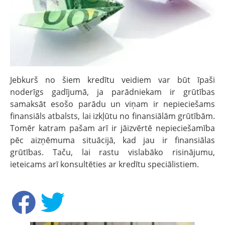
Jebkurš no šiem kredītu veidiem var būt īpaši
noderīgs gadījumā, ja parādniekam ir grūtības
samaksāt esošo parādu un viņam ir nepieciešams
finansiāls atbalsts, lai izkļūtu no finansiālām grūtībām.
Tomēr katram pašam arī ir jāizvērtē nepieciešamība
pēc aizņēmuma situācijā, kad jau ir finansiālas
grūtības. Taču, lai rastu vislabāko risinājumu,
ieteicams arī konsultēties ar kredītu speciālistiem.