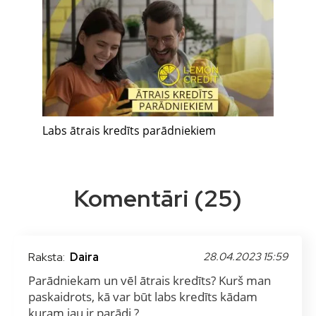
Labs ātrais kredīts parādniekiem
Komentāri (25)
Raksta:
Daira
28.04.2023 15:59
Parādniekam un vēl ātrais kredīts? Kurš man
paskaidrots, kā var būt labs kredīts kādam
kuram jau ir parādi ?