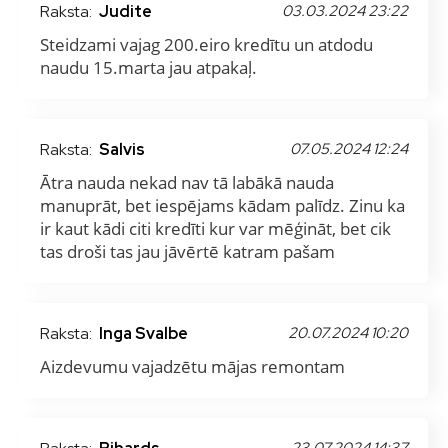
Raksta:
Judite
03.03.2024 23:22
Steidzami vajag 200.eiro kredītu un atdodu
naudu 15.marta jau atpakaļ.
Raksta:
Salvis
07.05.2024 12:24
Ātra nauda nekad nav tā labākā nauda
manuprāt, bet iespējams kādam palīdz. Zinu ka
ir kaut kādi citi kredīti kur var mēģināt, bet cik
tas droši tas jau jāvērtē katram pašam
Raksta:
Inga Svalbe
20.07.2024 10:20
Aizdevumu vajadzētu mājas remontam
23.07.2024 14:37