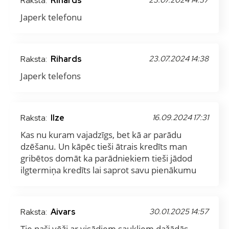
Raksta:
Rihards
Japerk telefonu
Raksta:
Rihards
23.07.2024 14:38
Japerk telefons
Raksta:
Ilze
16.09.2024 17:31
Kas nu kuram vajadzīgs, bet kā ar parādu
dzēšanu. Un kāpēc tieši ātrais kredīts man
gribētos domāt ka parādniekiem tieši jādod
ilgtermiņa kredīts lai saprot savu pienākumu
Raksta:
Aivars
30.01.2025 14:57
Tie paši vēži ar visādiem saukļiem dažādās