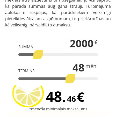
ka parāda summas aug gana strauji. Turpinājumā
aplūkosim iespējas, kā parādniekiem veiksmīgi
pieteikties ātrajam aizņēmumam, to priekšrocības un
kā veiksmīgi pārvaldīt to atmaksu.
2000
€
SUMMA
48
mēn.
TERMIŅŠ
48.
€
46
*mēneša minimālais maksājums