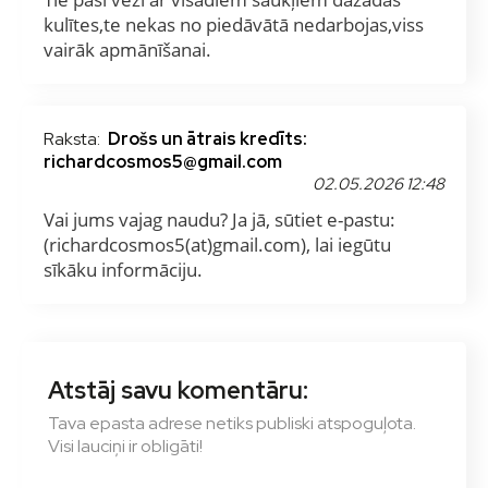
kulītes,te nekas no piedāvātā nedarbojas,viss
vairāk apmānīšanai.
Raksta:
Drošs un ātrais kredīts:
richardcosmos5@gmail.com
02.05.2026 12:48
Vai jums vajag naudu? Ja jā, sūtiet e-pastu:
(richardcosmos5(at)gmail.com), lai iegūtu
sīkāku informāciju.
Atstāj savu komentāru:
Tava epasta adrese netiks publiski atspoguļota.
Visi lauciņi ir obligāti!