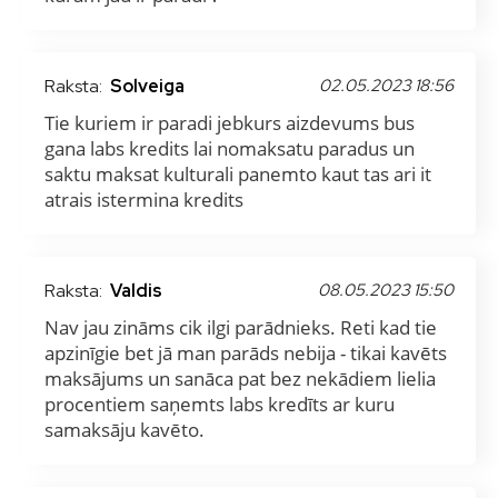
Raksta:
Solveiga
02.05.2023 18:56
Tie kuriem ir paradi jebkurs aizdevums bus
gana labs kredits lai nomaksatu paradus un
saktu maksat kulturali panemto kaut tas ari it
atrais istermina kredits
Raksta:
Valdis
08.05.2023 15:50
Nav jau zināms cik ilgi parādnieks. Reti kad tie
apzinīgie bet jā man parāds nebija - tikai kavēts
maksājums un sanāca pat bez nekādiem lielia
procentiem saņemts labs kredīts ar kuru
samaksāju kavēto.