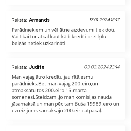
Raksta:
Armands
17.01.2024 18:17
Parādniekiem un vēl ātrie aizdevumi tiek doti.
Vai tikai tur atkal kaut kādi kredīti pret ķīlu
beigās netiek uzkarināti
Raksta:
Judite
03.03.2024 23:14
Man vajag ātro kredītu jau rītā,esmu
parādnieks.Bet man vajag 200.eiro,un
atmaksātu tos 200.eiro 15.marta
somenesi.Steidzami,jo man komisijas nauda
jāsamaksā,un man pēc tam Buša 19989.eiro un
uzreiz jums samaksaju 200.eiro atpakaļ.