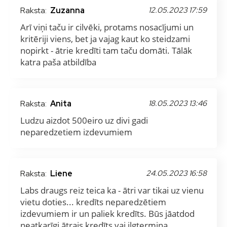
Raksta:
Zuzanna
12.05.2023 17:59
Arī viņi taču ir cilvēki, protams nosacījumi un
kritēriji viens, bet ja vajag kaut ko steidzami
nopirkt - ātrie kredīti tam taču domāti. Tālāk
katra paša atbildība
Raksta:
Anita
18.05.2023 13:46
Ludzu aizdot 500eiro uz divi gadi
neparedzetiem izdevumiem
Raksta:
Liene
24.05.2023 16:58
Labs draugs reiz teica ka - ātri var tikai uz vienu
vietu doties... kredīts neparedzētiem
izdevumiem ir un paliek kredīts. Būs jāatdod
neatkarīgi ātrais kredīts vai ilgtermiņa