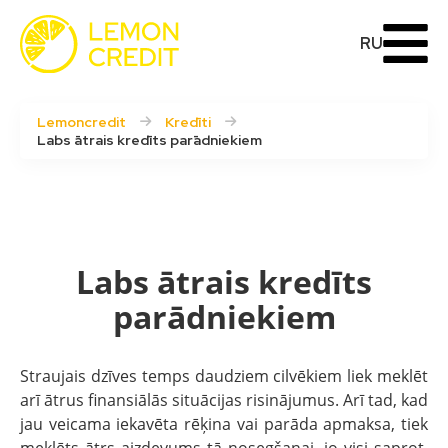
RU
Lemoncredit
Kredīti
Labs ātrais kredīts parādniekiem
Labs ātrais kredīts
parādniekiem
Straujais dzīves temps daudziem cilvēkiem liek meklēt
arī ātrus finansiālās situācijas risinājumus. Arī tad, kad
jau veicama iekavēta rēķina vai parāda apmaksa, tiek
meklēts ātrs aizdevums tā nosegšanai, jo visi saprot,