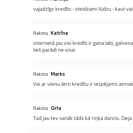
vajadzīgs kredīts - steidzami lūdzu - kaut v
Raksta:
Katrīna
internetā jau visi kredīti ir gana labi, galv
lieli parādi ne visai
Raksta:
Marks
Vai ar vienu ātro kredītu ir iespējams atmaksā
Raksta:
Gita
Tad jau tev sanāk tāds kā riņķa dancis. Dej