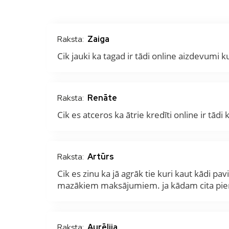
Raksta:
Zaiga
Cik jauki ka tagad ir tādi online aizdevumi
Raksta:
Renāte
Cik es atceros ka ātrie kredīti online ir tād
Raksta:
Artūrs
Cik es zinu ka jā agrāk tie kuri kaut kādi pa
mazākiem maksājumiem. ja kādam cita piered
Raksta:
Aurēlija