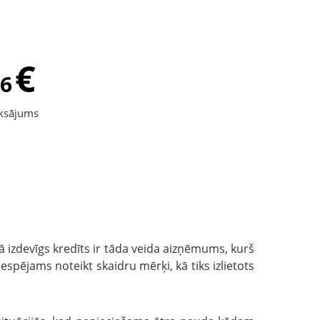
€
6
ksājums
ā izdevīgs kredīts ir tāda veida aizņēmums, kurš
pējams noteikt skaidru mērķi, kā tiks izlietots