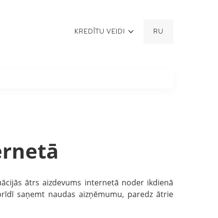
KREDĪTU VEIDI
RU
ernetā
tuācijās ātrs aizdevums internetā noder ikdienā
 brīdī saņemt naudas aizņēmumu, paredz ātrie