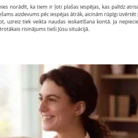
s norādīt, ka tiem ir ļoti plašas iespējas, kas palīdz atrisin
iešams aizdevums pēc iespējas ātrāk, aicinām rūpīgi izvērtē
rot, uzreiz tiek veikta naudas ieskaitīšana kontā. Ja nepiec
ērotākais risinājums tieši Jūsu situācijā.