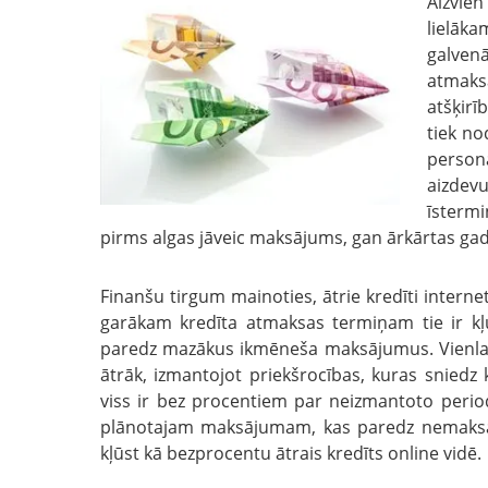
Aizvien
lielāk
galvenā
atmaksa
atšķirī
tiek no
person
aizdevu
īstermi
pirms algas jāveic maksājums, gan ārkārtas gad
Finanšu tirgum mainoties, ātrie kredīti intern
garākam kredīta atmaksas termiņam tie ir kļ
paredz mazākus ikmēneša maksājumus. Vienlaikus
ātrāk, izmantojot priekšrocības, kuras sniedz 
viss ir bez procentiem par neizmantoto period
plānotajam maksājumam, kas paredz nemaksā
kļūst kā bezprocentu ātrais kredīts online vidē.