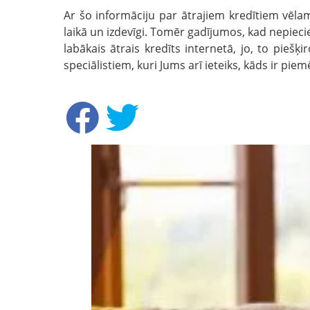
Ar šo informāciju par ātrajiem kredītiem vēlamie
laikā un izdevīgi. Tomēr gadījumos, kad nepiec
labākais ātrais kredīts internetā, jo, to piešķi
speciālistiem, kuri Jums arī ieteiks, kāds ir piem