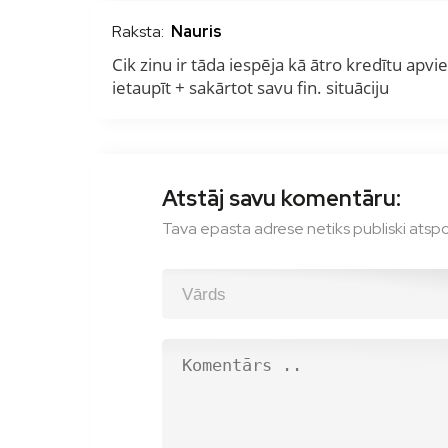
Raksta:
Nauris
Cik zinu ir tāda iespēja kā ātro kredītu ap
ietaupīt + sakārtot savu fin. situāciju
Atstāj savu komentāru:
Tava epasta adrese netiks publiski atspoguļ