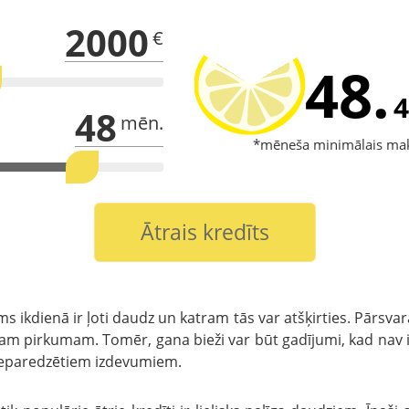
2000
€
48.
4
48
mēn.
*mēneša minimālais ma
Ātrais kredīts
s ikdienā ir ļoti daudz un katram tās var atšķirties. Pārsvar
 pirkumam. Tomēr, gana bieži var būt gadījumi, kad nav ies
 neparedzētiem izdevumiem.