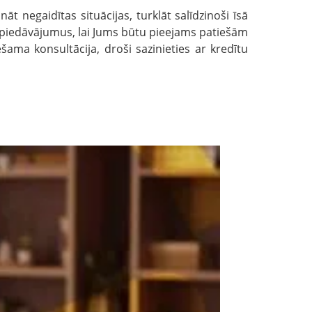
āt negaidītas situācijas, turklāt salīdzinoši īsā
t piedāvājumus, lai Jums būtu pieejams patiešām
iešama konsultācija, droši sazinieties ar kredītu