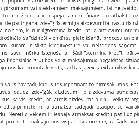
 tik populārie ātrie kredīti ir lielisks palīgs daudziem. Īp
am pirkumam vai steidzamiem maksājumiem, lai neizveido
 to priekšrocība ir iespēja saņemt finansiālu atbalstu uz n
, tie pat ir gana izdevīgi īstermiņa aizdevumi lai rastu risinā
bā no tiem, kuri ir ilgtermiņa kredīti, ātrie aizdevumi inte
drošināts salīdzinoši vienkāršs pieteikšanās process un ela
ām, kurām ir slikta kredītvēsture vai neizdodas saņemt k
ms, savu mērķu īstenošanai. Šādi īstermiņa kredīti pārsvar
ņa finansiālas grūtības veikt maksājumus negaidītās situāci
ījumos kā remonta kredīts, kad tas jāveic steidzamības kārt
etā vairs nav tādi, kādus tos iepazinām to pirmsākumos. Pat
uvuši daudz izdevīgāki aizdevumi, jo aizdevuma atmaksas 
, kā visi kredīti, arī ātrais aizdevums pieļauj veikt tā at
kredīta pirmstermiņa atmaksa, tādējādi ietaupot vēl vairāk
u. Nereti cilvēkiem ir iespēja atmaksāt kredītu pat līdz 
t procentu maksājumus vispār. Tas nozīmē, ka šāds ai