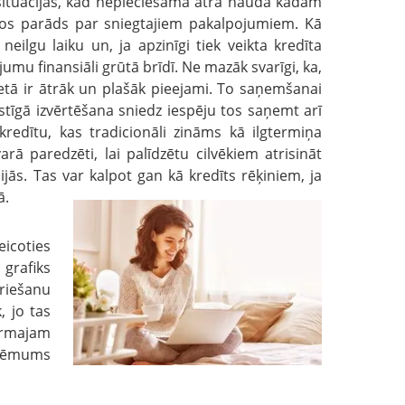
aši situācijās, kad nepieciešama ātra nauda kādam
tos parāds par sniegtajiem pakalpojumiem. Kā
eilgu laiku un, ja apzinīgi tiek veikta kredīta
jumu finansiāli grūtā brīdī. Ne mazāk svarīgi, ka,
rnetā ir ātrāk un plašāk pieejami. To saņemšanai
stīgā izvērtēšana sniedz iespēju tos saņemt arī
redītu, kas tradicionāli zināms kā ilgtermiņa
ā paredzēti, lai palīdzētu cilvēkiem atrisināt
jās. Tas var kalpot gan kā kredīts rēķiniem, ja
ā.
eicoties
grafiks
griešanu
, jo tas
pirmajam
zņēmums