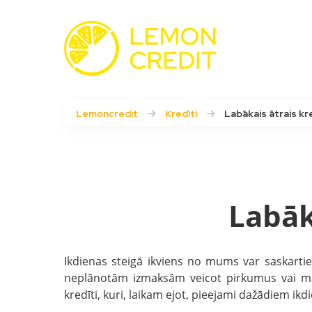
Lemoncredit
Kredīti
Labākais ātrais kr
Labāk
Ikdienas steigā ikviens no mums var saskarties
neplānotām izmaksām veicot pirkumus vai mak
kredīti, kuri, laikam ejot, pieejami dažādiem ik