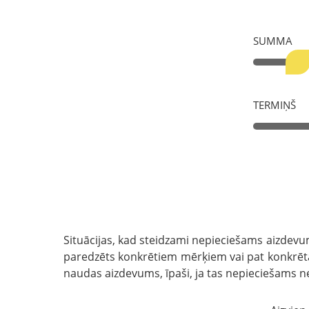
SUMMA
TERMIŅŠ
Situācijas, kad steidzami nepieciešams aizdevum
paredzēts konkrētiem mērķiem vai pat konkrētam
naudas aizdevums, īpaši, ja tas nepieciešams