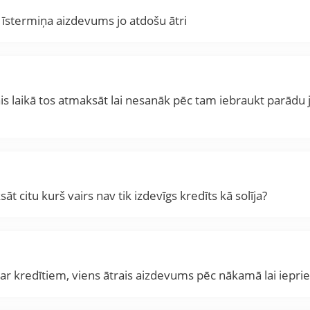
ai īstermiņa aizdevums jo atdošu ātri
enais laikā tos atmaksāt lai nesanāk pēc tam iebraukt parādu
t citu kurš vairs nav tik izdevīgs kredīts kā solīja?
a ar kredītiem, viens ātrais aizdevums pēc nākamā lai iepr