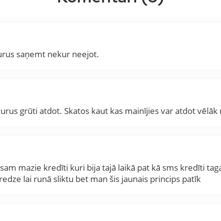
 kurus saņemt nekur neejot.
i kurus grūti atdot. Skatos kaut kas mainījies var atdot vēlā
visam mazie kredīti kuri bija tajā laikā pat kā sms kredīti 
ze lai runā sliktu bet man šis jaunais princips patīk