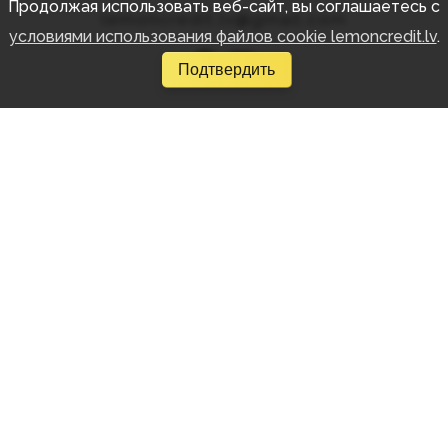
Продолжая использовать веб-сайт, вы соглашаетесь с
lemoncredit.lv@gmail.com
условиями использования файлов cookie lemoncredit.lv
.
Подтвердить
УСЛУГИ
Быстрый кредит в интернете
Потребительский кредит в интернете
Автокредит в интернете
Автолизинг в интернете
Кредит на ремонт жилья
Объединение кредитов
Кредиты
Отказаться от маркетинга